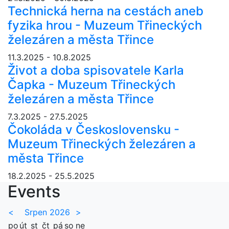
Technická herna na cestách aneb
fyzika hrou - Muzeum Třineckých
železáren a města Třince
11.3.2025 - 10.8.2025
Život a doba spisovatele Karla
Čapka - Muzeum Třineckých
železáren a města Třince
7.3.2025 - 27.5.2025
Čokoláda v Československu -
Muzeum Třineckých železáren a
města Třince
18.2.2025 - 25.5.2025
Events
<
Srpen 2026
>
po
út
st
čt
pá
so
ne