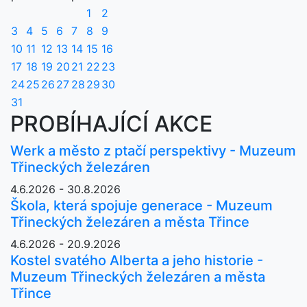
1
2
3
4
5
6
7
8
9
10
11
12
13
14
15
16
17
18
19
20
21
22
23
24
25
26
27
28
29
30
31
PROBÍHAJÍCÍ AKCE
Werk a město z ptačí perspektivy - Muzeum
Třineckých železáren
4.6.2026 - 30.8.2026
Škola, která spojuje generace - Muzeum
Třineckých železáren a města Třince
4.6.2026 - 20.9.2026
Kostel svatého Alberta a jeho historie -
Muzeum Třineckých železáren a města
Třince