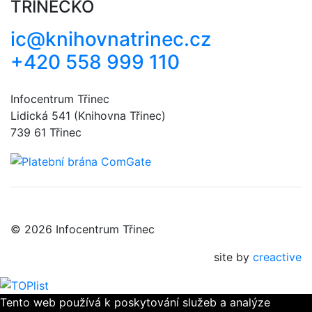
TŘINECKO
ic@knihovnatrinec.cz
+420 558 999 110
Infocentrum Třinec
Lidická 541 (Knihovna Třinec)
739 61 Třinec
© 2026 Infocentrum Třinec
site by
creactive
Tento web používá k poskytování služeb a analýze