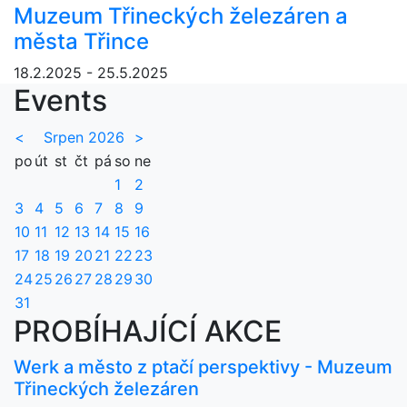
Muzeum Třineckých železáren a
města Třince
18.2.2025 - 25.5.2025
Events
<
Srpen 2026
>
po
út
st
čt
pá
so
ne
1
2
3
4
5
6
7
8
9
10
11
12
13
14
15
16
17
18
19
20
21
22
23
24
25
26
27
28
29
30
31
PROBÍHAJÍCÍ AKCE
Werk a město z ptačí perspektivy - Muzeum
Třineckých železáren