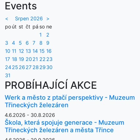
Events
<
Srpen 2026
>
po
út
st
čt
pá
so
ne
1
2
3
4
5
6
7
8
9
10
11
12
13
14
15
16
17
18
19
20
21
22
23
24
25
26
27
28
29
30
31
PROBÍHAJÍCÍ AKCE
Werk a město z ptačí perspektivy - Muzeum
Třineckých železáren
4.6.2026 - 30.8.2026
Škola, která spojuje generace - Muzeum
Třineckých železáren a města Třince
4.6.2026 - 20.9.2026