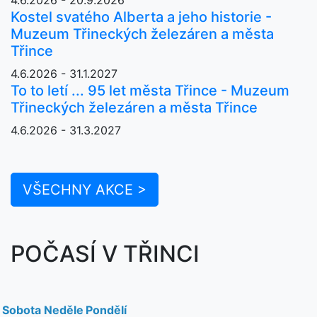
Kostel svatého Alberta a jeho historie -
Muzeum Třineckých železáren a města
Třince
4.6.2026 - 31.1.2027
To to letí ... 95 let města Třince - Muzeum
Třineckých železáren a města Třince
4.6.2026 - 31.3.2027
VŠECHNY AKCE >
POČASÍ V TŘINCI
Sobota
Neděle
Pondělí