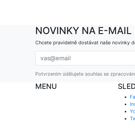
NOVINKY NA E-MAIL
Chcete pravidelně dostávat naše novinky d
Potvrzením údělujete souhlas se zpracován
MENU
SLE
F
In
Y
Tw