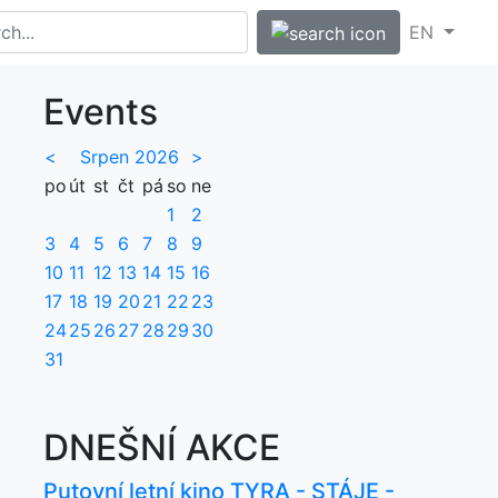
EN
Events
<
Srpen 2026
>
po
út
st
čt
pá
so
ne
1
2
3
4
5
6
7
8
9
10
11
12
13
14
15
16
17
18
19
20
21
22
23
24
25
26
27
28
29
30
31
DNEŠNÍ AKCE
Putovní letní kino TYRA - STÁJE -