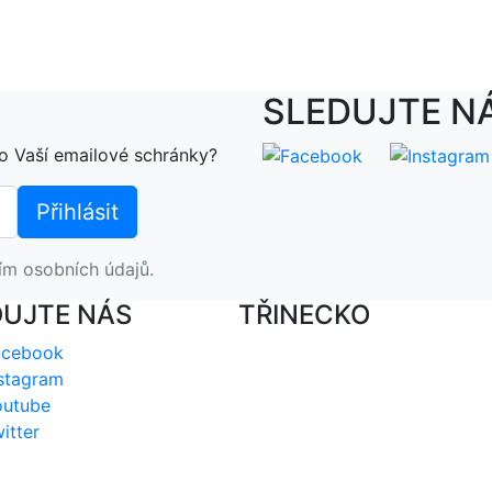
SLEDUJTE N
o Vaší emailové schránky?
ím osobních údajů.
DUJTE NÁS
TŘINECKO
acebook
stagram
outube
itter