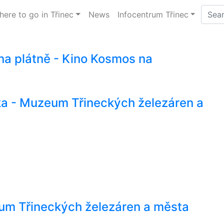
ere to go in Třinec
News
Infocentrum Třinec
 na plátně - Kino Kosmos na
ka - Muzeum Třineckých železáren a
um Třineckých železáren a města