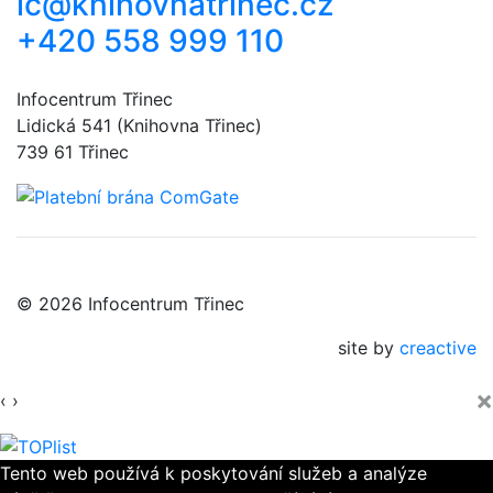
ic@knihovnatrinec.cz
+420 558 999 110
Infocentrum Třinec
Lidická 541 (Knihovna Třinec)
739 61 Třinec
© 2026 Infocentrum Třinec
site by
creactive
×
‹
›
Tento web používá k poskytování služeb a analýze