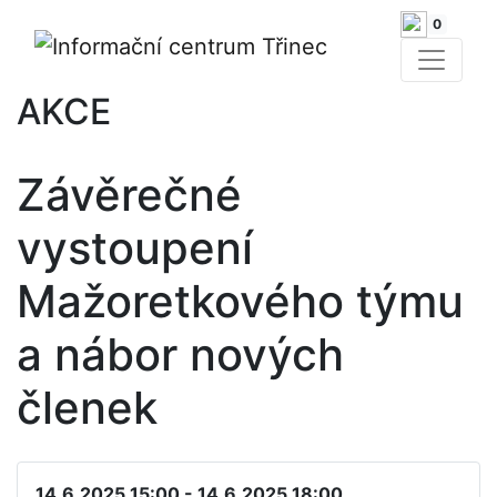
0
AKCE
Závěrečné
vystoupení
Mažoretkového týmu
a nábor nových
členek
14.6.2025 15:00 - 14.6.2025 18:00