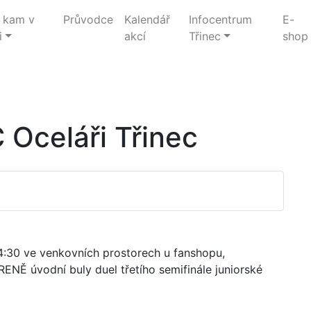
 kam v
Průvodce
Kalendář
Infocentrum
E-
i
akcí
Třinec
shop
Oceláři Třinec
:30 ve venkovních prostorech u fanshopu,
NĚ úvodní buly duel třetího semifinále juniorské