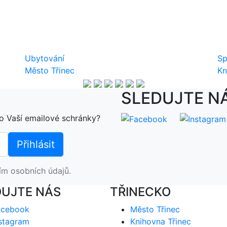
Ubytování
Sp
Město Třinec
Kn
SLEDUJTE N
o Vaší emailové schránky?
ím osobních údajů.
DUJTE NÁS
TŘINECKO
acebook
Město Třinec
stagram
Knihovna Třinec