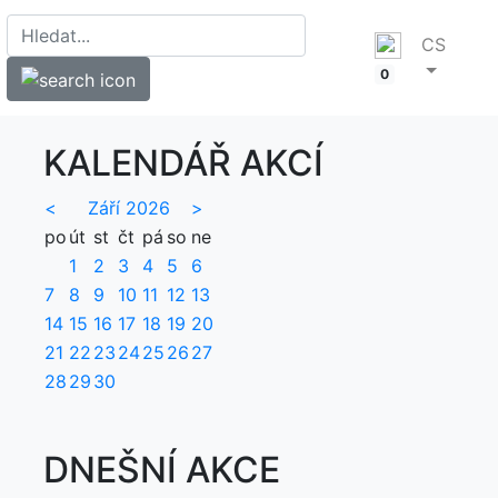
CS
0
KALENDÁŘ AKCÍ
<
Září 2026
>
po
út
st
čt
pá
so
ne
1
2
3
4
5
6
7
8
9
10
11
12
13
14
15
16
17
18
19
20
21
22
23
24
25
26
27
28
29
30
DNEŠNÍ AKCE