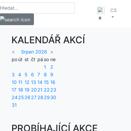
CS
0
KALENDÁŘ AKCÍ
<
Srpen 2026
>
po
út
st
čt
pá
so
ne
1
2
3
4
5
6
7
8
9
10
11
12
13
14
15
16
17
18
19
20
21
22
23
24
25
26
27
28
29
30
31
PROBÍHAJÍCÍ AKCE