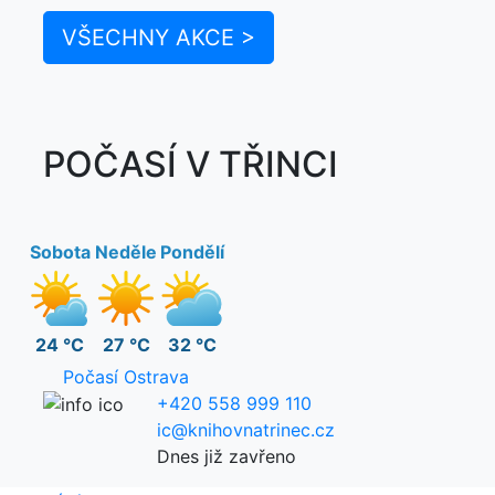
VŠECHNY AKCE >
POČASÍ V TŘINCI
Sobota
Neděle
Pondělí
24 °C
27 °C
32 °C
Počasí Ostrava
+420 558 999 110
ic@knihovnatrinec.cz
Dnes již zavřeno