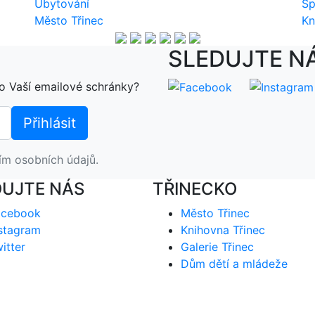
Ubytování
Sp
Město Třinec
Kn
SLEDUJTE N
o Vaší emailové schránky?
ím osobních údajů.
DUJTE NÁS
TŘINECKO
acebook
Město Třinec
stagram
Knihovna Třinec
itter
Galerie Třinec
Dům dětí a mládeže