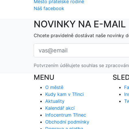
Město přátelské rodině
Náš facebook
NOVINKY NA E-MAIL
Chcete pravidelně dostávat naše novinky d
Potvrzením údělujete souhlas se zpracován
MENU
SLE
O městě
F
Kudy kam v Třinci
In
Aktuality
Tw
Kalendář akcí
Infocentrum Třinec
Obchodní podmínky
Doprava a platba