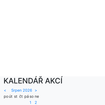
KALENDÁŘ AKCÍ
<
Srpen 2026
>
po
út
st
čt
pá
so
ne
1
2