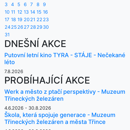
3
4
5
6
7
8
9
10
11
12
13
14
15
16
17
18
19
20
21
22
23
24
25
26
27
28
29
30
31
DNEŠNÍ AKCE
Putovní letní kino TYRA - STÁJE - Nečekané
léto
7.8.2026
PROBÍHAJÍCÍ AKCE
Werk a město z ptačí perspektivy - Muzeum
Třineckých železáren
4.6.2026 - 30.8.2026
Škola, která spojuje generace - Muzeum
Třineckých železáren a města Třince