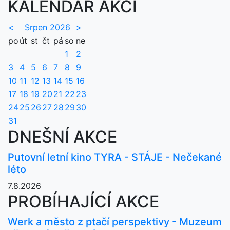
KALENDÁŘ AKCÍ
<
Srpen 2026
>
po
út
st
čt
pá
so
ne
1
2
3
4
5
6
7
8
9
10
11
12
13
14
15
16
17
18
19
20
21
22
23
24
25
26
27
28
29
30
31
DNEŠNÍ AKCE
Putovní letní kino TYRA - STÁJE - Nečekané
léto
7.8.2026
PROBÍHAJÍCÍ AKCE
Werk a město z ptačí perspektivy - Muzeum