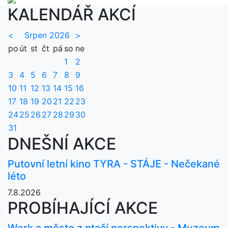
KALENDÁŘ AKCÍ
<
Srpen 2026
>
po
út
st
čt
pá
so
ne
1
2
3
4
5
6
7
8
9
10
11
12
13
14
15
16
17
18
19
20
21
22
23
24
25
26
27
28
29
30
31
DNEŠNÍ AKCE
Putovní letní kino TYRA - STÁJE - Nečekané
léto
7.8.2026
PROBÍHAJÍCÍ AKCE
Werk a město z ptačí perspektivy - Muzeum