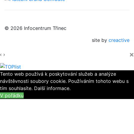
© 2026 Infocentrum Třinec
site by
creactive
×
‹
›
Tento web používá k poskytování služeb a analýze
návštěvnosti soubory cookie. Používáním tohoto webu s
tím souhlasíte.
Další informace.
V pořádku