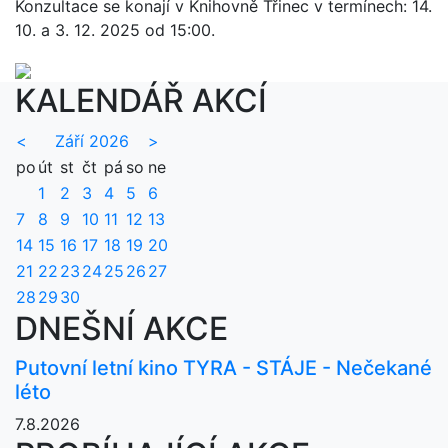
Konzultace se konají v Knihovně Třinec v termínech: 14.
10. a 3. 12. 2025 od 15:00.
KALENDÁŘ AKCÍ
<
Září 2026
>
po
út
st
čt
pá
so
ne
1
2
3
4
5
6
7
8
9
10
11
12
13
14
15
16
17
18
19
20
21
22
23
24
25
26
27
28
29
30
DNEŠNÍ AKCE
Putovní letní kino TYRA - STÁJE - Nečekané
léto
7.8.2026