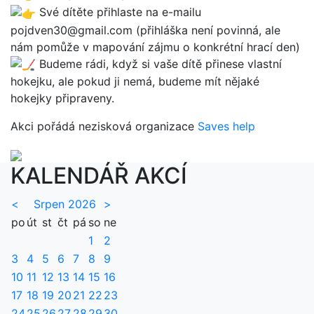
Své dítěte přihlaste na e-mailu
pojdven30@gmail.com (přihláška není povinná, ale
nám pomůže v mapování zájmu o konkrétní hrací den)
Budeme rádi, když si vaše dítě přinese vlastní
hokejku, ale pokud ji nemá, budeme mít nějaké
hokejky připraveny.
Akci pořádá nezisková organizace
Saves help
KALENDÁŘ AKCÍ
<
Srpen 2026
>
po
út
st
čt
pá
so
ne
1
2
3
4
5
6
7
8
9
10
11
12
13
14
15
16
17
18
19
20
21
22
23
24
25
26
27
28
29
30