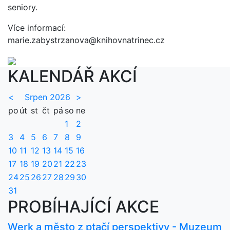
seniory.
Více informací:
marie.zabystrzanova@knihovnatrinec.cz
KALENDÁŘ AKCÍ
<
Srpen 2026
>
po
út
st
čt
pá
so
ne
1
2
3
4
5
6
7
8
9
10
11
12
13
14
15
16
17
18
19
20
21
22
23
24
25
26
27
28
29
30
31
PROBÍHAJÍCÍ AKCE
Werk a město z ptačí perspektivy - Muzeum