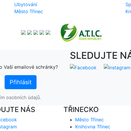
Ubytování
Sp
Město Třinec
Kn
SLEDUJTE N
o Vaší emailové schránky?
ím osobních údajů.
DUJTE NÁS
TŘINECKO
acebook
Město Třinec
stagram
Knihovna Třinec