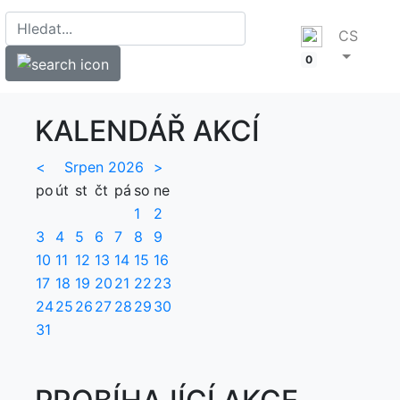
CS
0
KALENDÁŘ AKCÍ
<
Srpen 2026
>
po
út
st
čt
pá
so
ne
1
2
3
4
5
6
7
8
9
10
11
12
13
14
15
16
17
18
19
20
21
22
23
24
25
26
27
28
29
30
31