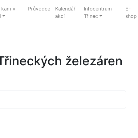
 kam v
Průvodce
Kalendář
Infocentrum
E-
i
akcí
Třinec
shop
Třineckých železáren