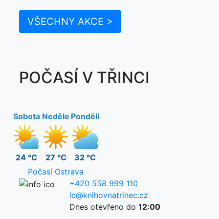
VŠECHNY AKCE >
POČASÍ V TŘINCI
Sobota
Neděle
Pondělí
24 °C
27 °C
32 °C
Počasí Ostrava
+420 558 999 110
ic@knihovnatrinec.cz
Dnes otevřeno do
12:00