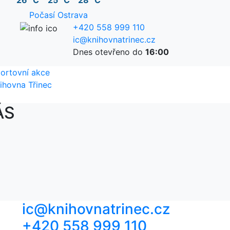
26 °C
25 °C
28 °C
Počasí Ostrava
+420 558 999 110
ic@knihovnatrinec.cz
Dnes otevřeno do
16:00
ortovní akce
ihovna Třinec
ÁS
ic@knihovnatrinec.cz
+420 558 999 110