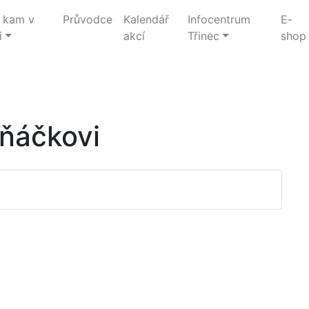
 kam v
Průvodce
Kalendář
Infocentrum
E-
i
akcí
Třinec
shop
vňáčkovi