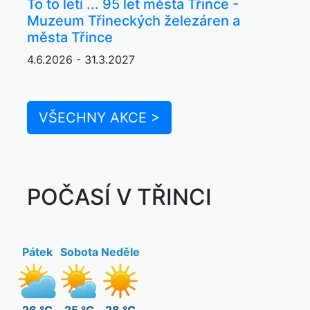
To to letí ... 95 let města Třince -
Muzeum Třineckých železáren a
města Třince
4.6.2026 - 31.3.2027
VŠECHNY AKCE >
POČASÍ V TŘINCI
Pátek
Sobota
Neděle