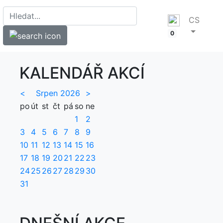
CS
0
KALENDÁŘ AKCÍ
<
Srpen 2026
>
po
út
st
čt
pá
so
ne
1
2
3
4
5
6
7
8
9
10
11
12
13
14
15
16
17
18
19
20
21
22
23
24
25
26
27
28
29
30
31