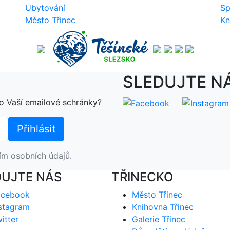
Ubytování
Sp
Město Třinec
Kn
SLEDUJTE N
o Vaší emailové schránky?
ím osobních údajů.
DUJTE NÁS
TŘINECKO
acebook
Město Třinec
stagram
Knihovna Třinec
itter
Galerie Třinec