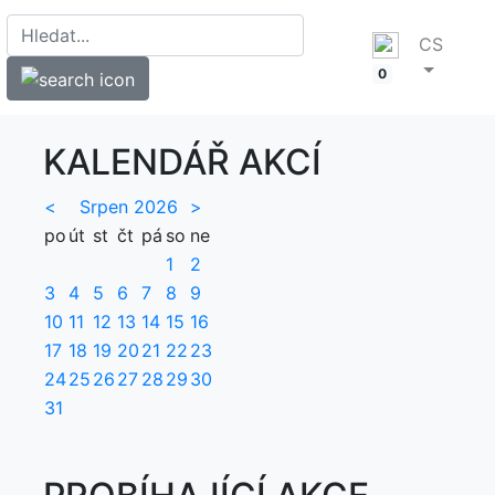
CS
0
KALENDÁŘ AKCÍ
<
Srpen 2026
>
po
út
st
čt
pá
so
ne
1
2
3
4
5
6
7
8
9
10
11
12
13
14
15
16
17
18
19
20
21
22
23
24
25
26
27
28
29
30
31