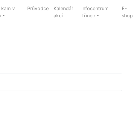
 kam v
Průvodce
Kalendář
Infocentrum
E-
i
akcí
Třinec
shop