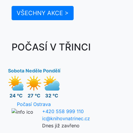
VŠECHNY AKCE >
POČASÍ V TŘINCI
Sobota
Neděle
Pondělí
24 °C
27 °C
32 °C
Počasí Ostrava
+420 558 999 110
ic@knihovnatrinec.cz
Dnes již zavřeno