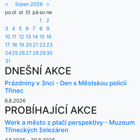
<
Srpen 2026
>
po
út
st
čt
pá
so
ne
1
2
3
4
5
6
7
8
9
10
11
12
13
14
15
16
17
18
19
20
21
22
23
24
25
26
27
28
29
30
31
DNEŠNÍ AKCE
Prázdniny v 3nci - Den s Městskou policií
Třinec
6.8.2026
PROBÍHAJÍCÍ AKCE
Werk a město z ptačí perspektivy - Muzeum
Třineckých železáren
4.6.2026 - 30.8.2026