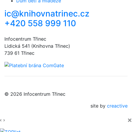
Dům dětí a mládeže
ic@knihovnatrinec.cz
+420 558 999 110
Infocentrum Třinec
Lidická 541 (Knihovna Třinec)
739 61 Třinec
© 2026 Infocentrum Třinec
site by
creactive
×
‹
›