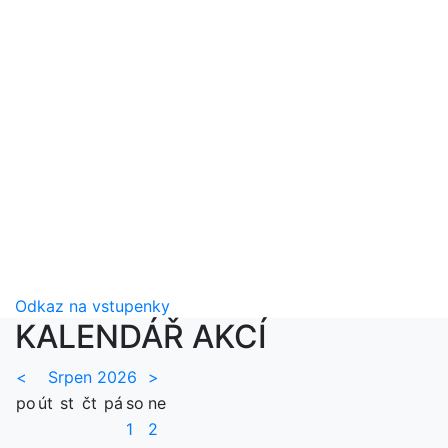
Odkaz na vstupenky
KALENDÁŘ AKCÍ
<
Srpen 2026
>
po
út
st
čt
pá
so
ne
1
2