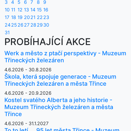
3
4
5
6
7
8
9
10
11
12
13
14
15
16
17
18
19
20
21
22
23
24
25
26
27
28
29
30
31
PROBÍHAJÍCÍ AKCE
Werk a město z ptačí perspektivy - Muzeum
Třineckých železáren
4.6.2026 - 30.8.2026
Škola, která spojuje generace - Muzeum
Třineckých železáren a města Třince
4.6.2026 - 20.9.2026
Kostel svatého Alberta a jeho historie -
Muzeum Třineckých železáren a města
Třince
4.6.2026 - 31.1.2027
To to letí ... 95 let města Třince - Muzeum