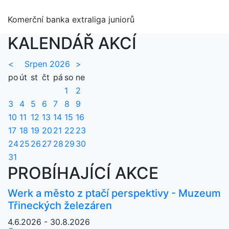
Komerční banka extraliga juniorů
KALENDÁŘ AKCÍ
<
Srpen 2026
>
po
út
st
čt
pá
so
ne
1
2
3
4
5
6
7
8
9
10
11
12
13
14
15
16
17
18
19
20
21
22
23
24
25
26
27
28
29
30
31
PROBÍHAJÍCÍ AKCE
Werk a město z ptačí perspektivy - Muzeum
Třineckých železáren
4.6.2026 - 30.8.2026