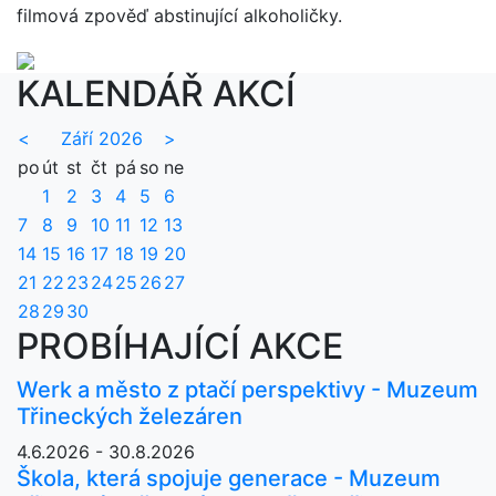
filmová zpověď abstinující alkoholičky.
KALENDÁŘ AKCÍ
<
Září 2026
>
po
út
st
čt
pá
so
ne
1
2
3
4
5
6
7
8
9
10
11
12
13
14
15
16
17
18
19
20
21
22
23
24
25
26
27
28
29
30
PROBÍHAJÍCÍ AKCE
Werk a město z ptačí perspektivy - Muzeum
Třineckých železáren
4.6.2026 - 30.8.2026
Škola, která spojuje generace - Muzeum