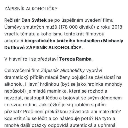
ZÁPISNÍK ALKOHOLIČKY
Režisér
Dan Svátek
se po úspěšném uvedení filmu
Úsměvy smutných mužů (178 000 diváků) z roku 2018
vrací k tématu alkoholismu tentokrát filmovou
adaptací
biografického knižního bestselleru Michaely
Duffkové ZÁPISNÍK ALKOHOLIČKY
.
V hlavní roli se představí
Tereza Ramba
.
Celovečerní film
Zápisník alkoholičky
vypráví
dramatický příběh mladé ženy bojující se závislostí na
alkoholu. Hlavní hrdinkou (byť se jako hrdinka mnohdy
nepůsobí) je mladá maminka, která se rozhodla
nevzdat, nastoupit léčbu a bojovat se svým démonem
i o svou rodinu. Jak těžké je si problém s pitím
přiznat? Proč není překážkou závislosti ani malé dítě?
Kde vzít sílu se léčit a co následuje poté? Na tyto a
mnohé další otázky odpovídá autentická a upřímná