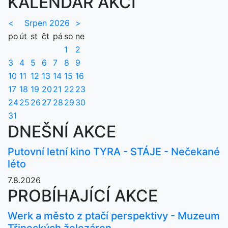
KALENDÁŘ AKCÍ
<
Srpen 2026
>
po
út
st
čt
pá
so
ne
1
2
3
4
5
6
7
8
9
10
11
12
13
14
15
16
17
18
19
20
21
22
23
24
25
26
27
28
29
30
31
DNEŠNÍ AKCE
Putovní letní kino TYRA - STÁJE - Nečekané
léto
7.8.2026
PROBÍHAJÍCÍ AKCE
Werk a město z ptačí perspektivy - Muzeum
Třineckých železáren