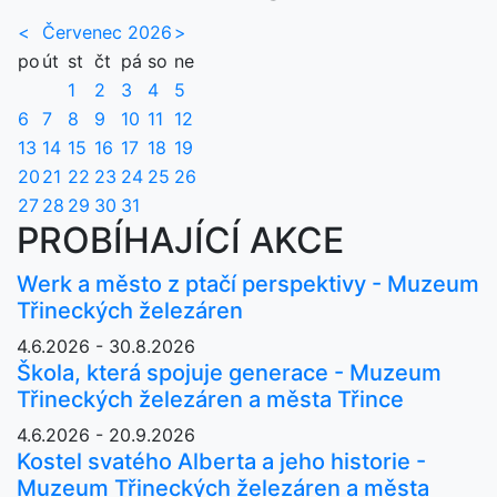
<
Červenec 2026
>
po
út
st
čt
pá
so
ne
1
2
3
4
5
6
7
8
9
10
11
12
13
14
15
16
17
18
19
20
21
22
23
24
25
26
27
28
29
30
31
PROBÍHAJÍCÍ AKCE
Werk a město z ptačí perspektivy - Muzeum
Třineckých železáren
4.6.2026 - 30.8.2026
Škola, která spojuje generace - Muzeum
Třineckých železáren a města Třince
4.6.2026 - 20.9.2026
Kostel svatého Alberta a jeho historie -
Muzeum Třineckých železáren a města