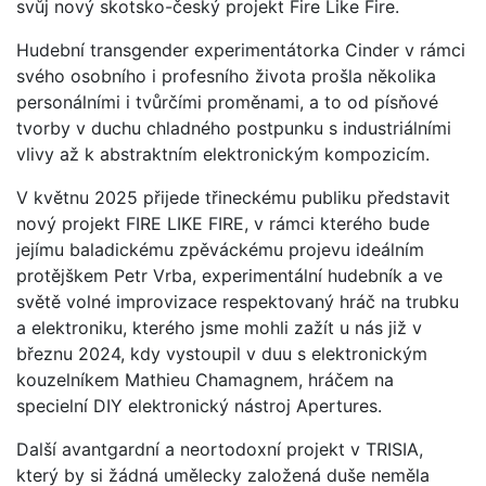
svůj nový skotsko-český projekt Fire Like Fire.
Hudební transgender experimentátorka Cinder v rámci
svého osobního i profesního života prošla několika
personálními i tvůrčími proměnami, a to od písňové
tvorby v duchu chladného postpunku s industriálními
vlivy až k abstraktním elektronickým kompozicím.
V květnu 2025 přijede třineckému publiku představit
nový projekt FIRE LIKE FIRE, v rámci kterého bude
jejímu baladickému zpěváckému projevu ideálním
protějškem Petr Vrba, experimentální hudebník a ve
světě volné improvizace respektovaný hráč na trubku
a elektroniku, kterého jsme mohli zažít u nás již v
březnu 2024, kdy vystoupil v duu s elektronickým
kouzelníkem Mathieu Chamagnem, hráčem na
specielní DIY elektronický nástroj Apertures.
Další avantgardní a neortodoxní projekt v TRISIA,
který by si žádná umělecky založená duše neměla