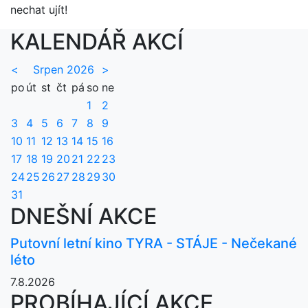
nechat ujít!
KALENDÁŘ AKCÍ
<
Srpen 2026
>
po
út
st
čt
pá
so
ne
1
2
3
4
5
6
7
8
9
10
11
12
13
14
15
16
17
18
19
20
21
22
23
24
25
26
27
28
29
30
31
DNEŠNÍ AKCE
Putovní letní kino TYRA - STÁJE - Nečekané
léto
7.8.2026
PROBÍHAJÍCÍ AKCE