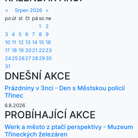
<
Srpen 2026
>
po
út
st
čt
pá
so
ne
1
2
3
4
5
6
7
8
9
10
11
12
13
14
15
16
17
18
19
20
21
22
23
24
25
26
27
28
29
30
31
DNEŠNÍ AKCE
Prázdniny v 3nci - Den s Městskou policií
Třinec
6.8.2026
PROBÍHAJÍCÍ AKCE
Werk a město z ptačí perspektivy - Muzeum
Třineckých železáren