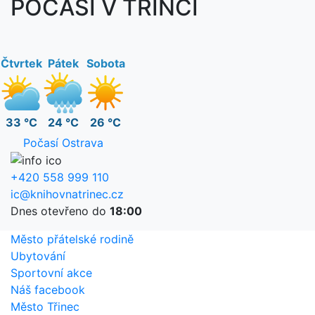
POČASÍ V TŘINCI
Čtvrtek
Pátek
Sobota
33 °C
24 °C
26 °C
Počasí Ostrava
+420 558 999 110
ic@knihovnatrinec.cz
Dnes otevřeno do
18:00
Město přátelské rodině
Ubytování
Sportovní akce
Náš facebook
Město Třinec