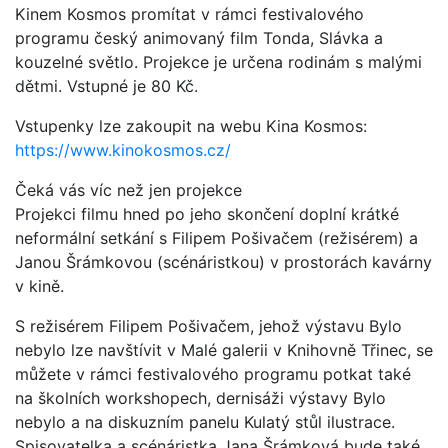
Kinem Kosmos promítat v rámci festivalového
programu český animovaný film Tonda, Slávka a
kouzelné světlo. Projekce je určena rodinám s malými
dětmi. Vstupné je 80 Kč.
Vstupenky lze zakoupit na webu Kina Kosmos:
https://www.kinokosmos.cz/
Čeká vás víc než jen projekce
Projekci filmu hned po jeho skončení doplní krátké
neformální setkání s Filipem Pošivačem (režisérem) a
Janou Šrámkovou (scénáristkou) v prostorách kavárny
v kině.
S režisérem Filipem Pošivačem, jehož výstavu Bylo
nebylo lze navštívit v Malé galerii v Knihovně Třinec, se
můžete v rámci festivalového programu potkat také
na školních workshopech, dernisáži výstavy Bylo
nebylo a na diskuzním panelu Kulatý stůl ilustrace.
Spisovatelka a scénáristka Jana Šrámková bude také