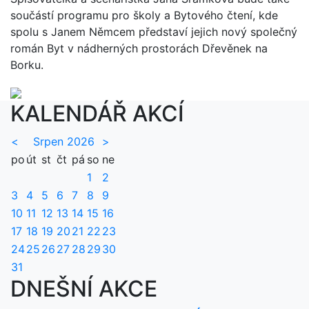
součástí programu pro školy a Bytového čtení, kde
spolu s Janem Němcem představí jejich nový společný
román Byt v nádherných prostorách Dřevěnek na
Borku.
KALENDÁŘ AKCÍ
<
Srpen 2026
>
po
út
st
čt
pá
so
ne
1
2
3
4
5
6
7
8
9
10
11
12
13
14
15
16
17
18
19
20
21
22
23
24
25
26
27
28
29
30
31
DNEŠNÍ AKCE