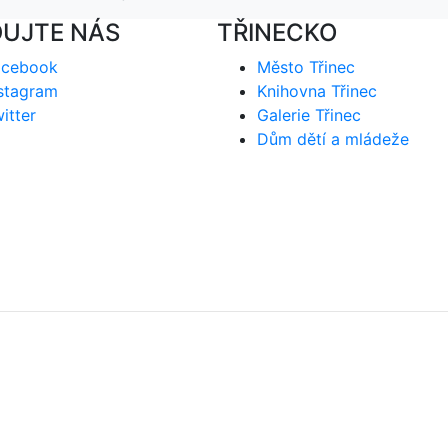
DUJTE NÁS
TŘINECKO
acebook
Město Třinec
stagram
Knihovna Třinec
itter
Galerie Třinec
Dům dětí a mládeže