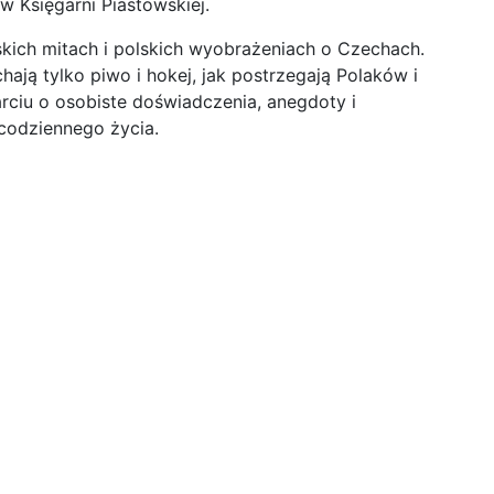
w Księgarni Piastowskiej.
kich mitach i polskich wyobrażeniach o Czechach.
ają tylko piwo i hokej, jak postrzegają Polaków i
rciu o osobiste doświadczenia, anegdoty i
 codziennego życia.