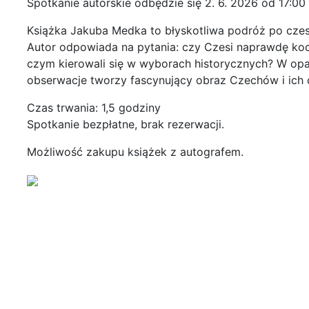
Spotkanie autorskie odbędzie się 2. 6. 2026 od 17:00 
Książka Jakuba Medka to błyskotliwa podróż po czes
Autor odpowiada na pytania: czy Czesi naprawdę koch
czym kierowali się w wyborach historycznych? W opa
obserwacje tworzy fascynujący obraz Czechów i ich
Czas trwania: 1,5 godziny
Spotkanie bezpłatne, brak rezerwacji.
Możliwość zakupu książek z autografem.