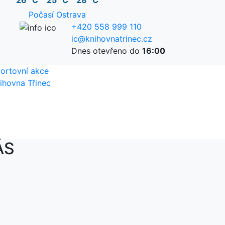
26 °C
25 °C
28 °C
Počasí Ostrava
+420 558 999 110
ic@knihovnatrinec.cz
Dnes otevřeno do
16:00
ortovní akce
ihovna Třinec
ÁS