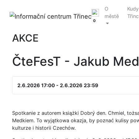
O
Kudy
městě
Třinc
0
AKCE
ČteFesT - Jakub Me
2.6.2026 17:00 - 2.6.2026 23:59
Spotkanie z autorem książki Dobrý den. Chmiel, tożs
Medkiem. To wyjątkowa okazja, by poznać kulisy pow
kulturze i historii Czechów.