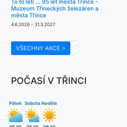
To to letí ... 95 let města Třince -
Muzeum Třineckých železáren a
města Třince
4.6.2026 - 31.3.2027
VŠECHNY AKCE >
POČASÍ V TŘINCI
Pátek
Sobota
Neděle