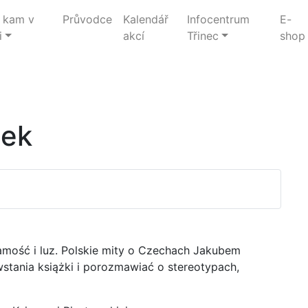
 kam v
Průvodce
Kalendář
Infocentrum
E-
i
akcí
Třinec
shop
dek
amość i luz. Polskie mity o Czechach Jakubem
stania książki i porozmawiać o stereotypach,