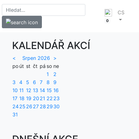
CS
0
KALENDÁŘ AKCÍ
<
Srpen 2026
>
po
út
st
čt
pá
so
ne
1
2
3
4
5
6
7
8
9
10
11
12
13
14
15
16
17
18
19
20
21
22
23
24
25
26
27
28
29
30
31