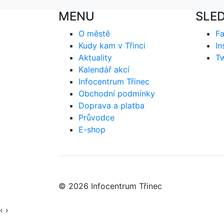
MENU
SLE
O městě
F
Kudy kam v Třinci
In
Aktuality
Tw
Kalendář akcí
Infocentrum Třinec
Obchodní podmínky
Doprava a platba
Průvodce
E-shop
© 2026 Infocentrum Třinec
‹
›