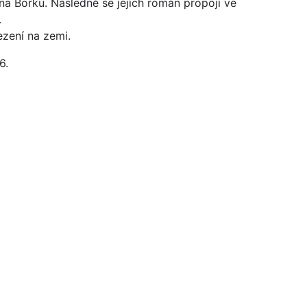
a Borku. Následně se jejich román propojí ve
.
zení na zemi.
6.