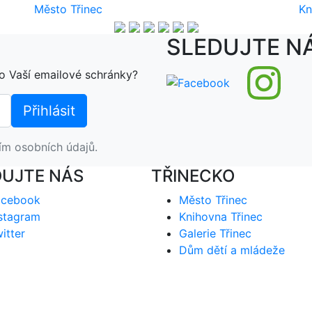
Město Třinec
Kn
SLEDUJTE N
o Vaší emailové schránky?
ím osobních údajů.
DUJTE NÁS
TŘINECKO
acebook
Město Třinec
stagram
Knihovna Třinec
itter
Galerie Třinec
Dům dětí a mládeže