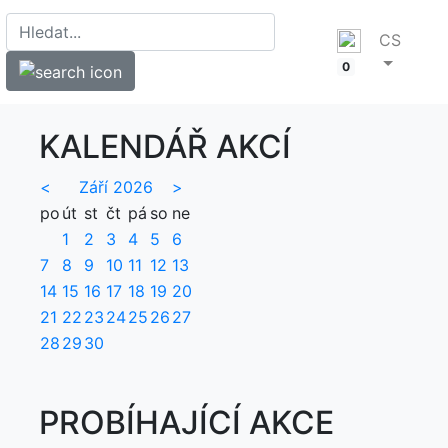
CS
0
KALENDÁŘ AKCÍ
<
Září 2026
>
po
út
st
čt
pá
so
ne
1
2
3
4
5
6
7
8
9
10
11
12
13
14
15
16
17
18
19
20
21
22
23
24
25
26
27
28
29
30
PROBÍHAJÍCÍ AKCE