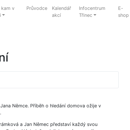
 kam v
Průvodce
Kalendář
Infocentrum
E-
i
akcí
Třinec
shop
ní
 Jana Němce. Příběh o hledání domova ožije v
u.
 Šrámková a Jan Němec představí každý svou