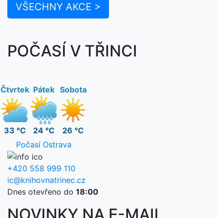
VŠECHNY AKCE >
POČASÍ V TŘINCI
Čtvrtek
Pátek
Sobota
33 °C
24 °C
26 °C
Počasí Ostrava
+420 558 999 110
ic@knihovnatrinec.cz
Dnes otevřeno do
18:00
NOVINKY NA E-MAIL