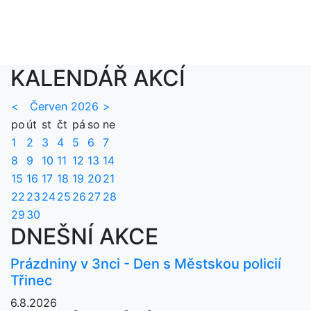
KALENDÁŘ AKCÍ
<
Červen 2026
>
po
út
st
čt
pá
so
ne
1
2
3
4
5
6
7
8
9
10
11
12
13
14
15
16
17
18
19
20
21
22
23
24
25
26
27
28
29
30
DNEŠNÍ AKCE
Prázdniny v 3nci - Den s Městskou policií
Třinec
6.8.2026