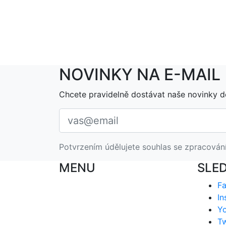
NOVINKY NA E-MAIL
Chcete pravidelně dostávat naše novinky d
Potvrzením údělujete souhlas se zpracován
MENU
SLE
F
In
Y
Tw