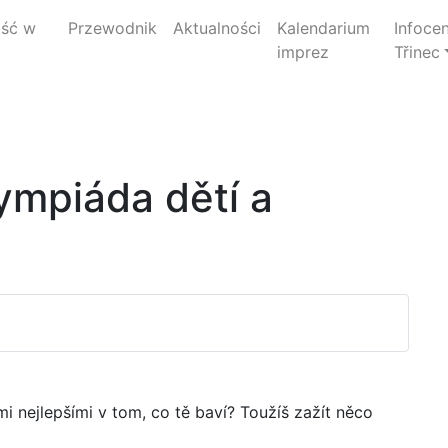
jść w
Przewodnik
Aktualności
Kalendarium
Infoce
imprez
Třinec
ympiáda dětí a
 nejlepšími v tom, co tě baví? Toužíš zažít něco