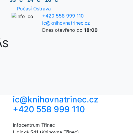
33 °C
24 °C
26 °C
Počasí Ostrava
+420 558 999 110
ic@knihovnatrinec.cz
Dnes otevřeno do
18:00
ÁS
ic@knihovnatrinec.cz
+420 558 999 110
Infocentrum Třinec
Lidická 541 (Knihovna Třinec)