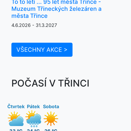
To to letí ... 95 let města Třince -
Muzeum Třineckých železáren a
města Třince
4.6.2026 - 31.3.2027
VŠECHNY AKCE >
POČASÍ V TŘINCI
Čtvrtek
Pátek
Sobota