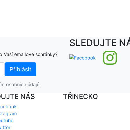
SLEDUJTE N
o Vaší emailové schránky?
ím osobních údajů.
DUJTE NÁS
TŘINECKO
acebook
stagram
outube
itter