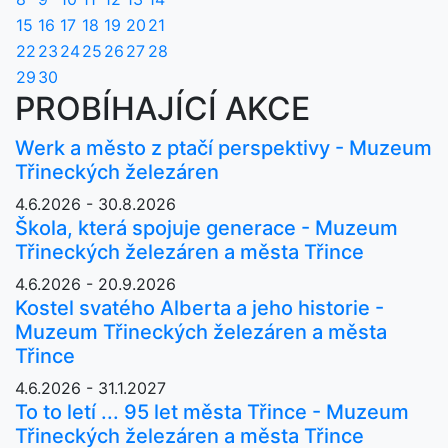
15
16
17
18
19
20
21
22
23
24
25
26
27
28
29
30
PROBÍHAJÍCÍ AKCE
Werk a město z ptačí perspektivy - Muzeum
Třineckých železáren
4.6.2026 - 30.8.2026
Škola, která spojuje generace - Muzeum
Třineckých železáren a města Třince
4.6.2026 - 20.9.2026
Kostel svatého Alberta a jeho historie -
Muzeum Třineckých železáren a města
Třince
4.6.2026 - 31.1.2027
To to letí ... 95 let města Třince - Muzeum
Třineckých železáren a města Třince