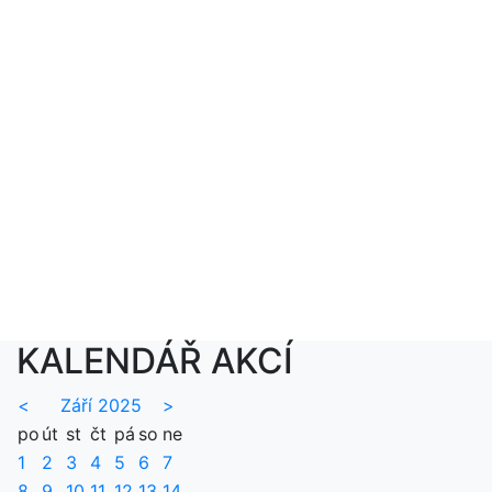
KALENDÁŘ AKCÍ
<
Září 2025
>
po
út
st
čt
pá
so
ne
1
2
3
4
5
6
7
8
9
10
11
12
13
14