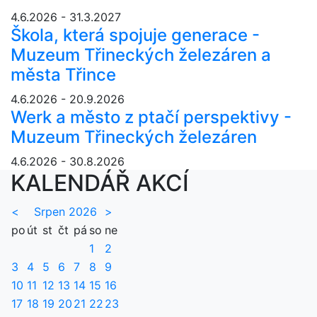
4.6.2026 - 31.3.2027
Škola, která spojuje generace -
Muzeum Třineckých železáren a
města Třince
4.6.2026 - 20.9.2026
Werk a město z ptačí perspektivy -
Muzeum Třineckých železáren
4.6.2026 - 30.8.2026
KALENDÁŘ AKCÍ
<
Srpen 2026
>
po
út
st
čt
pá
so
ne
1
2
3
4
5
6
7
8
9
10
11
12
13
14
15
16
17
18
19
20
21
22
23