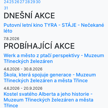
24
25
26
27
28
29
30
31
DNEŠNÍ AKCE
Putovní letní kino TYRA - STÁJE - Nečekané
léto
7.8.2026
PROBÍHAJÍCÍ AKCE
Werk a město z ptačí perspektivy - Muzeum
Třineckých železáren
4.6.2026 - 30.8.2026
Škola, která spojuje generace - Muzeum
Třineckých železáren a města Třince
4.6.2026 - 20.9.2026
Kostel svatého Alberta a jeho historie -
Muzeum Třineckých železáren a města
Třince