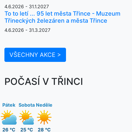
4.6.2026 - 31.1.2027
To to letí ... 95 let města Třince - Muzeum
Třineckých železáren a města Třince
4.6.2026 - 31.3.2027
VŠECHNY AKCE >
POČASÍ V TŘINCI
Pátek
Sobota
Neděle
26 °C
25 °C
28 °C