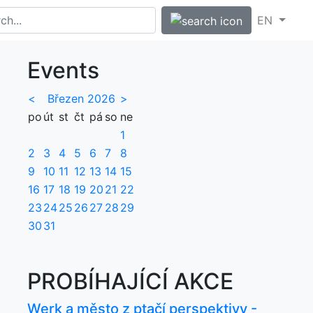
EN
Events
<
Březen 2026
>
po
út
st
čt
pá
so
ne
1
2
3
4
5
6
7
8
9
10
11
12
13
14
15
16
17
18
19
20
21
22
23
24
25
26
27
28
29
30
31
PROBÍHAJÍCÍ AKCE
Werk a město z ptačí perspektivy -