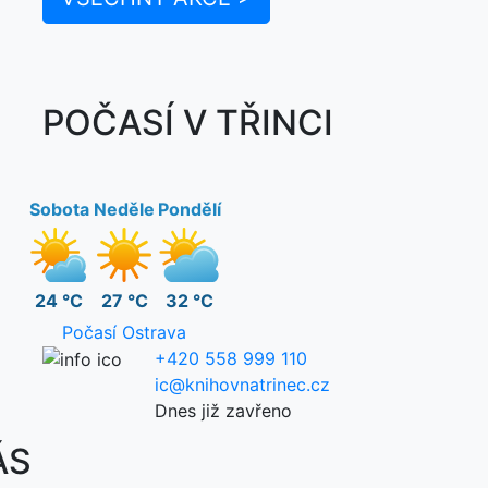
POČASÍ V TŘINCI
Sobota
Neděle
Pondělí
24 °C
27 °C
32 °C
Počasí Ostrava
+420 558 999 110
ic@knihovnatrinec.cz
Dnes již zavřeno
ÁS