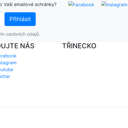
o Vaší emailové schránky?
ím osobních údajů.
DUJTE NÁS
TŘINECKO
acebook
stagram
outube
itter