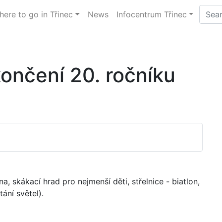
ere to go in Třinec
News
Infocentrum Třinec
končení 20. ročníku
na, skákací hrad pro nejmenší děti, střelnice - biatlon,
ání světel).