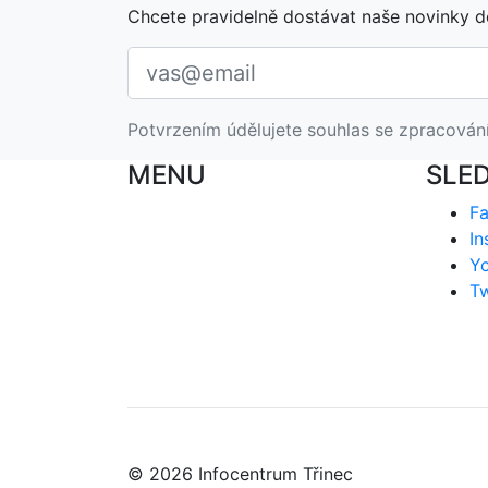
Chcete pravidelně dostávat naše novinky d
Potvrzením údělujete souhlas se zpracován
MENU
SLE
F
In
Y
Tw
© 2026 Infocentrum Třinec