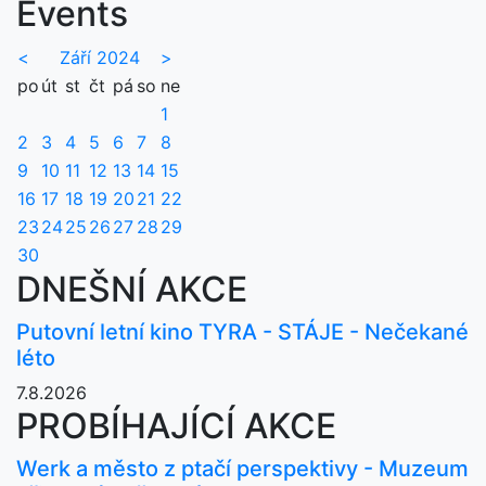
Events
<
Září 2024
>
po
út
st
čt
pá
so
ne
1
2
3
4
5
6
7
8
9
10
11
12
13
14
15
16
17
18
19
20
21
22
23
24
25
26
27
28
29
30
DNEŠNÍ AKCE
Putovní letní kino TYRA - STÁJE - Nečekané
léto
7.8.2026
PROBÍHAJÍCÍ AKCE
Werk a město z ptačí perspektivy - Muzeum