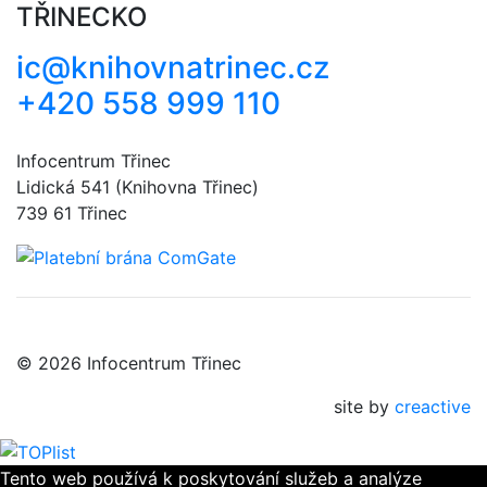
TŘINECKO
ic@knihovnatrinec.cz
+420 558 999 110
Infocentrum Třinec
Lidická 541 (Knihovna Třinec)
739 61 Třinec
© 2026 Infocentrum Třinec
site by
creactive
Tento web používá k poskytování služeb a analýze