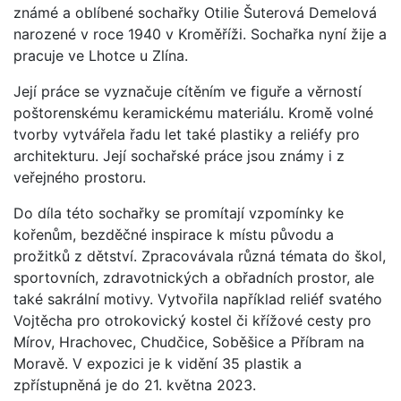
známé a oblíbené sochařky Otilie Šuterová Demelová
narozené v roce 1940 v Kroměříži. Sochařka nyní žije a
pracuje ve Lhotce u Zlína.
Její práce se vyznačuje cítěním ve figuře a věrností
poštorenskému keramickému materiálu. Kromě volné
tvorby vytvářela řadu let také plastiky a reliéfy pro
architekturu. Její sochařské práce jsou známy i z
veřejného prostoru.
Do díla této sochařky se promítají vzpomínky ke
kořenům, bezděčné inspirace k místu původu a
prožitků z dětství. Zpracovávala různá témata do škol,
sportovních, zdravotnických a obřadních prostor, ale
také sakrální motivy. Vytvořila například reliéf svatého
Vojtěcha pro otrokovický kostel či křížové cesty pro
Mírov, Hrachovec, Chudčice, Soběšice a Příbram na
Moravě. V expozici je k vidění 35 plastik a
zpřístupněná je do 21. května 2023.