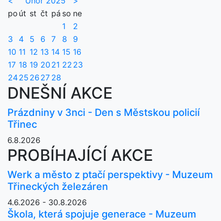
<
Únor 2025
>
po
út
st
čt
pá
so
ne
1
2
3
4
5
6
7
8
9
10
11
12
13
14
15
16
17
18
19
20
21
22
23
24
25
26
27
28
DNEŠNÍ AKCE
Prázdniny v 3nci - Den s Městskou policií
Třinec
6.8.2026
PROBÍHAJÍCÍ AKCE
Werk a město z ptačí perspektivy - Muzeum
Třineckých železáren
4.6.2026 - 30.8.2026
Škola, která spojuje generace - Muzeum