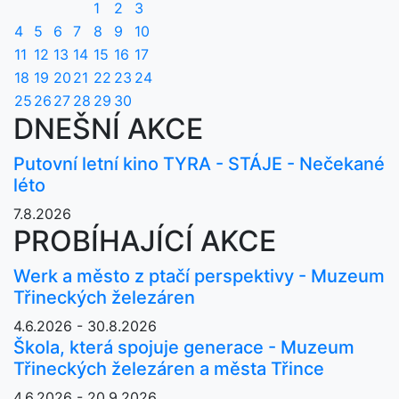
1
2
3
4
5
6
7
8
9
10
11
12
13
14
15
16
17
18
19
20
21
22
23
24
25
26
27
28
29
30
DNEŠNÍ AKCE
Putovní letní kino TYRA - STÁJE - Nečekané
léto
7.8.2026
PROBÍHAJÍCÍ AKCE
Werk a město z ptačí perspektivy - Muzeum
Třineckých železáren
4.6.2026 - 30.8.2026
Škola, která spojuje generace - Muzeum
Třineckých železáren a města Třince
4.6.2026 - 20.9.2026