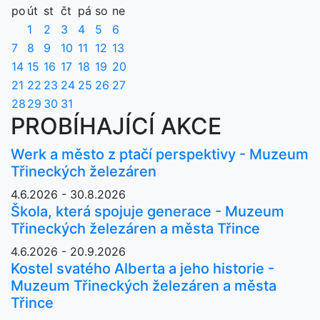
po
út
st
čt
pá
so
ne
1
2
3
4
5
6
7
8
9
10
11
12
13
14
15
16
17
18
19
20
21
22
23
24
25
26
27
28
29
30
31
PROBÍHAJÍCÍ AKCE
Werk a město z ptačí perspektivy - Muzeum
Třineckých železáren
4.6.2026 - 30.8.2026
Škola, která spojuje generace - Muzeum
Třineckých železáren a města Třince
4.6.2026 - 20.9.2026
Kostel svatého Alberta a jeho historie -
Muzeum Třineckých železáren a města
Třince