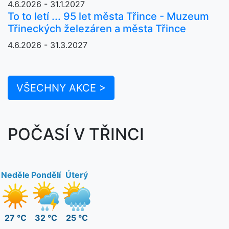
4.6.2026 - 31.1.2027
To to letí ... 95 let města Třince - Muzeum
Třineckých železáren a města Třince
4.6.2026 - 31.3.2027
VŠECHNY AKCE >
POČASÍ V TŘINCI
Neděle
Pondělí
Úterý
27 °C
32 °C
25 °C