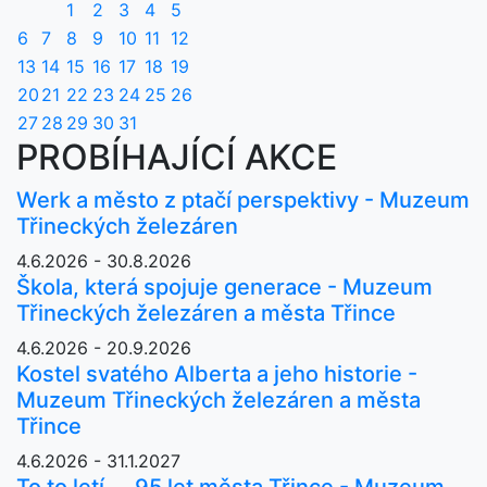
1
2
3
4
5
6
7
8
9
10
11
12
13
14
15
16
17
18
19
20
21
22
23
24
25
26
27
28
29
30
31
PROBÍHAJÍCÍ AKCE
Werk a město z ptačí perspektivy - Muzeum
Třineckých železáren
4.6.2026 - 30.8.2026
Škola, která spojuje generace - Muzeum
Třineckých železáren a města Třince
4.6.2026 - 20.9.2026
Kostel svatého Alberta a jeho historie -
Muzeum Třineckých železáren a města
Třince
4.6.2026 - 31.1.2027
To to letí ... 95 let města Třince - Muzeum