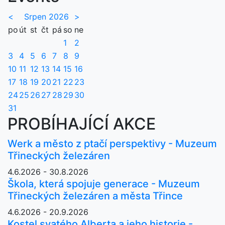
<
Srpen 2026
>
po
út
st
čt
pá
so
ne
1
2
3
4
5
6
7
8
9
10
11
12
13
14
15
16
17
18
19
20
21
22
23
24
25
26
27
28
29
30
31
PROBÍHAJÍCÍ AKCE
Werk a město z ptačí perspektivy - Muzeum
Třineckých železáren
4.6.2026 - 30.8.2026
Škola, která spojuje generace - Muzeum
Třineckých železáren a města Třince
4.6.2026 - 20.9.2026
Kostel svatého Alberta a jeho historie -