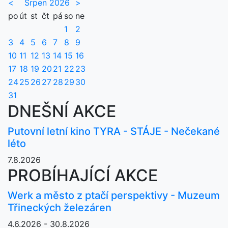
<
Srpen 2026
>
po
út
st
čt
pá
so
ne
1
2
3
4
5
6
7
8
9
10
11
12
13
14
15
16
17
18
19
20
21
22
23
24
25
26
27
28
29
30
31
DNEŠNÍ AKCE
Putovní letní kino TYRA - STÁJE - Nečekané
léto
7.8.2026
PROBÍHAJÍCÍ AKCE
Werk a město z ptačí perspektivy - Muzeum
Třineckých železáren
4.6.2026 - 30.8.2026