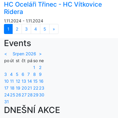
HC Oceláři Třinec - HC Vítkovice
Ridera
1.11.2024 - 1.11.2024
1
2
3
4
5
»
Další
Events
<
Srpen 2026
>
po
út
st
čt
pá
so
ne
1
2
3
4
5
6
7
8
9
10
11
12
13
14
15
16
17
18
19
20
21
22
23
24
25
26
27
28
29
30
31
DNEŠNÍ AKCE