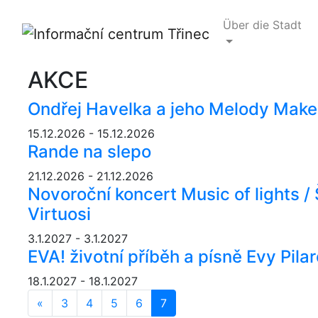
Über die Stadt
AKCE
Ondřej Havelka a jeho Melody Make
15.12.2026 - 15.12.2026
Rande na slepo
21.12.2026 - 21.12.2026
Novoroční koncert Music of lights 
Virtuosi
3.1.2027 - 3.1.2027
EVA! životní příběh a písně Evy Pila
18.1.2027 - 18.1.2027
«
Předchozí
3
4
5
6
7