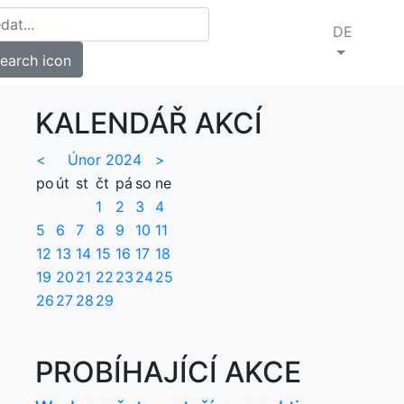
DE
KALENDÁŘ AKCÍ
<
Únor 2024
>
po
út
st
čt
pá
so
ne
1
2
3
4
5
6
7
8
9
10
11
12
13
14
15
16
17
18
19
20
21
22
23
24
25
26
27
28
29
PROBÍHAJÍCÍ AKCE