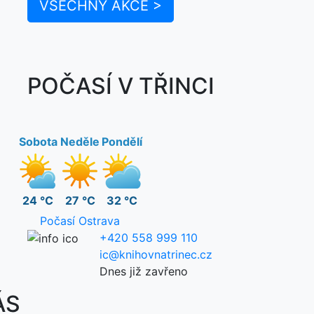
VŠECHNY AKCE >
POČASÍ V TŘINCI
Sobota
Neděle
Pondělí
24 °C
27 °C
32 °C
Počasí Ostrava
+420 558 999 110
ic@knihovnatrinec.cz
Dnes již zavřeno
ÁS