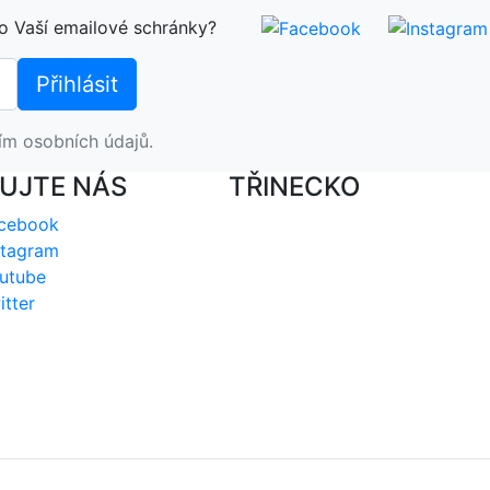
o Vaší emailové schránky?
ím osobních údajů.
UJTE NÁS
TŘINECKO
cebook
stagram
utube
itter