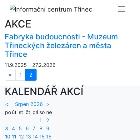
AKCE
Fabryka budoucnosti - Muzeum
Třineckých železáren a města
Třince
11.9.2025 - 27.2.2026
«
Předchozí
1
2
KALENDÁŘ AKCÍ
<
Srpen 2026
>
po
út
st
čt
pá
so
ne
1
2
3
4
5
6
7
8
9
10
11
12
13
14
15
16