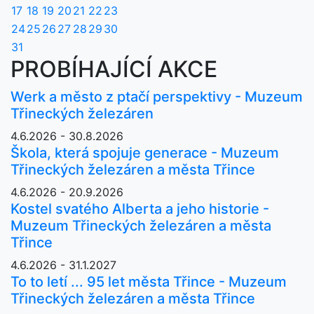
17
18
19
20
21
22
23
24
25
26
27
28
29
30
31
PROBÍHAJÍCÍ AKCE
Werk a město z ptačí perspektivy - Muzeum
Třineckých železáren
4.6.2026 - 30.8.2026
Škola, která spojuje generace - Muzeum
Třineckých železáren a města Třince
4.6.2026 - 20.9.2026
Kostel svatého Alberta a jeho historie -
Muzeum Třineckých železáren a města
Třince
4.6.2026 - 31.1.2027
To to letí ... 95 let města Třince - Muzeum
Třineckých železáren a města Třince