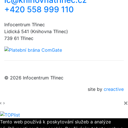
+420 558 999 110
Infocentrum Třinec
Lidická 541 (Knihovna Třinec)
739 61 Třinec
© 2026 Infocentrum Třinec
site by
creactive
×
‹
›
Tento web používá k poskytování služeb a analýze