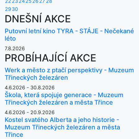
22
23
24
25
26
27
28
29
30
DNEŠNÍ AKCE
Putovní letní kino TYRA - STÁJE - Nečekané
léto
7.8.2026
PROBÍHAJÍCÍ AKCE
Werk a město z ptačí perspektivy - Muzeum
Třineckých železáren
4.6.2026 - 30.8.2026
Škola, která spojuje generace - Muzeum
Třineckých železáren a města Třince
4.6.2026 - 20.9.2026
Kostel svatého Alberta a jeho historie -
Muzeum Třineckých železáren a města
Třince