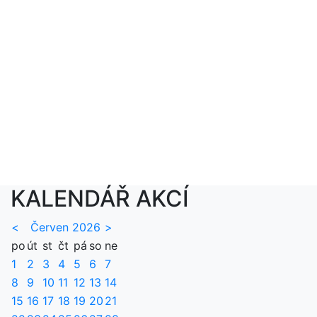
KALENDÁŘ AKCÍ
<
Červen 2026
>
po
út
st
čt
pá
so
ne
1
2
3
4
5
6
7
8
9
10
11
12
13
14
15
16
17
18
19
20
21