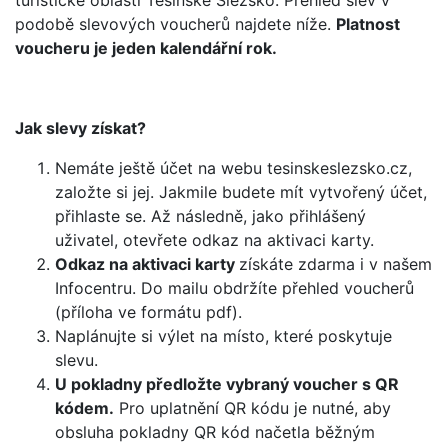
turistické oblasti Těšínské Slezsko. Přehled slev v
podobě slevových voucherů najdete níže.
Platnost
voucheru je jeden kalendářní rok.
Jak slevy získat?
Nemáte ještě účet na webu tesinskeslezsko.cz,
založte si jej. Jakmile budete mít vytvořený účet,
přihlaste se. Až následně, jako přihlášený
uživatel, otevřete odkaz na aktivaci karty.
Odkaz na aktivaci karty
získáte zdarma i v našem
Infocentru. Do mailu obdržíte přehled voucherů
(příloha ve formátu pdf).
Naplánujte si výlet na místo, které poskytuje
slevu.
U pokladny předložte vybraný voucher s QR
kódem.
Pro uplatnění QR kódu je nutné, aby
obsluha pokladny QR kód načetla běžným