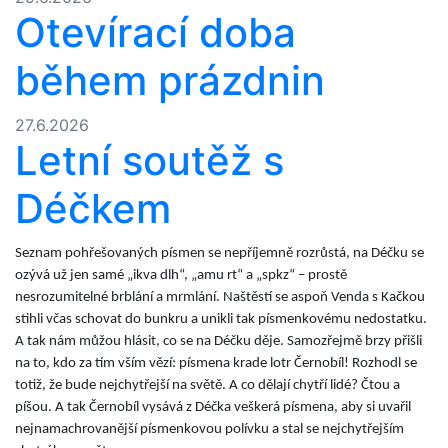
Otevírací doba
během prázdnin
27.6.2026
Letní soutěž s
Déčkem
Seznam pohřešovaných písmen se nepříjemně rozrůstá, na Déčku se
ozývá už jen samé „ikva dlh“, „amu rt“ a „spkz“ – prostě
nesrozumitelné brblání a mrmlání. Naštěstí se aspoň Venda s Kačkou
stihli včas schovat do bunkru a unikli tak písmenkovému nedostatku.
A tak nám můžou hlásit, co se na Déčku děje. Samozřejmě brzy přišli
na to, kdo za tím vším vězí: písmena krade lotr Černobíl! Rozhodl se
totiž, že bude nejchytřejší na světě. A co dělají chytří lidé? Čtou a
píšou. A tak Černobíl vysává z Déčka veškerá písmena, aby si uvařil
nejnamachrovanější písmenkovou polívku a stal se nejchytřejším