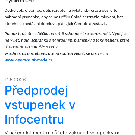
chytrákem světa.
Déčko volá o pomoc: děti, jezděte na výlety, sbírejte a posílejte
náhradní písmenka, aby se na Déčku úplně neztratilo mluvení, bez
kterého se nedá ani domluvit plán, jak Černobíla zastavit.
Pomoz hrdinům z Déčka navrátit schopnost se dorozumět. Vydej se
na výlet, najdi schránku s náhradními písmenky a taky heslem, které
tě dostane do soutěže o ceny.
Všechno, co potřebuješ o letní soutěži vědět, se dozvíš na
www.operace-abeceda.cz
.
11.5.2026
Předprodej
vstupenek v
Infocentru
V našem Infocentru můžete zakoupit vstupenky na