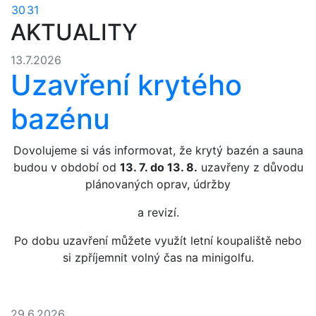
30
31
AKTUALITY
13.7.2026
Uzavření krytého
bazénu
Dovolujeme si vás informovat, že krytý bazén a sauna
budou v období od
13. 7. do 13. 8.
uzavřeny z důvodu
plánovaných oprav, údržby
a revizí.
Po dobu uzavření můžete využít letní koupaliště nebo
si zpříjemnit volný čas na minigolfu.
29.6.2026