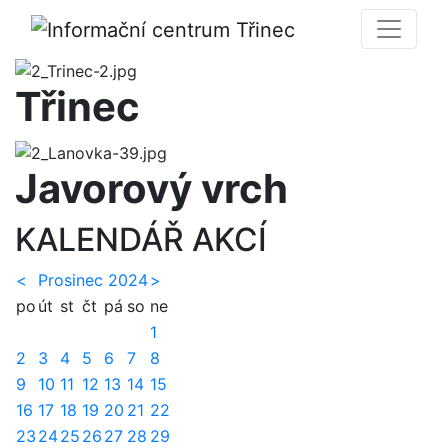
Třinec
Javorový vrch
KALENDÁŘ AKCÍ
<
Prosinec 2024
>
po
út
st
čt
pá
so
ne
1
2
3
4
5
6
7
8
9
10
11
12
13
14
15
16
17
18
19
20
21
22
23
24
25
26
27
28
29