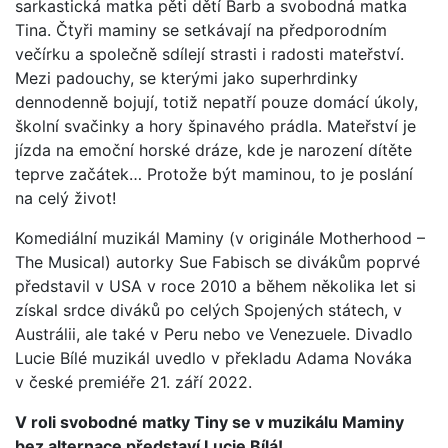
sarkastická matka pěti dětí Barb a svobodná matka
Tina. Čtyři maminy se setkávají na předporodním
večírku a společně sdílejí strasti i radosti mateřství.
Mezi padouchy, se kterými jako superhrdinky
dennodenně bojují, totiž nepatří pouze domácí úkoly,
školní svačinky a hory špinavého prádla. Mateřství je
jízda na emoční horské dráze, kde je narození dítěte
teprve začátek… Protože být maminou, to je poslání
na celý život!
Komediální muzikál Maminy (v originále Motherhood –
The Musical) autorky Sue Fabisch se divákům poprvé
představil v USA v roce 2010 a během několika let si
získal srdce diváků po celých Spojených státech, v
Austrálii, ale také v Peru nebo ve Venezuele. Divadlo
Lucie Bílé muzikál uvedlo v překladu Adama Nováka
v české premiéře 21. září 2022.
V roli svobodné matky Tiny se v muzikálu Maminy
bez alternace představí Lucie Bílá!